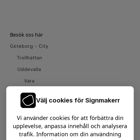
Besök oss här
Göteborg - City
Trollhättan
Uddevalla
Vara
Välj cookies för Signmakerr
Växel telefon:
0512-15900
Vi använder cookies för att förbättra din
Email:
info@signmakerr.se
upplevelse, anpassa innehåll och analysera
trafik. Information om din användning