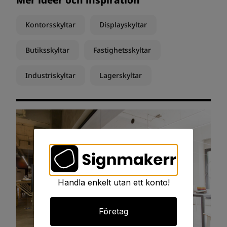
Kontorsskyltar
Displayskyltar
Butiksskyltar
Fastighetsskyltar
Industriskyltar
Lagerskyltar
Handla enkelt utan ett konto!
Företag