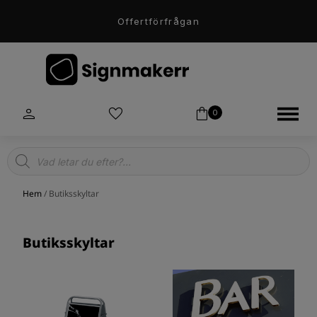
Offertförfrågan
0
Products
search
Hem
/ Butiksskyltar
Butiksskyltar