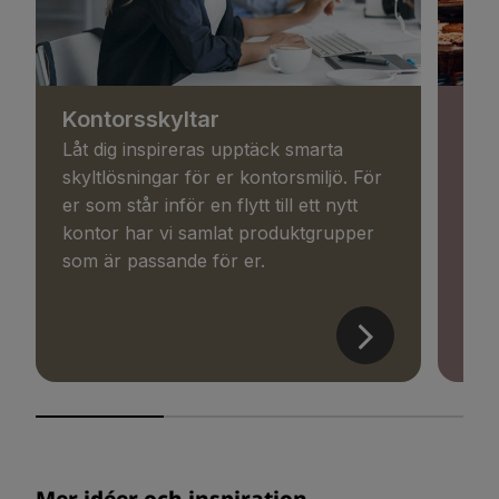
Kontorsskyltar
But
Låt dig inspireras upptäck smarta
Få k
skyltlösningar för er kontorsmiljö. För
komm
er som står inför en flytt till ett nytt
enke
kontor har vi samlat produktgrupper
digi
som är passande för er.
från
Mer idéer och inspiration