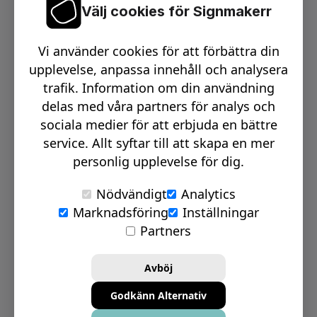
Välj cookies för Signmakerr
Växel telefon:
0512-15900
Vi använder cookies för att förbättra din
Email:
info@signmakerr.se
upplevelse, anpassa innehåll och analysera
trafik. Information om din användning
delas med våra partners för analys och
PSST, HÄNG MED PÅ VÅR RESA!
sociala medier för att erbjuda en bättre
service. Allt syftar till att skapa en mer
personlig upplevelse för dig.
Nödvändigt
Analytics
Marknadsföring
Inställningar
© Signmakerr 2022 - 2026
Partners
Integritetspolicy
Cookiepolicy
Avböj
Ansvarsfullt avslöjandepolicy
Godkänn Alternativ
Inställningar för Cookies