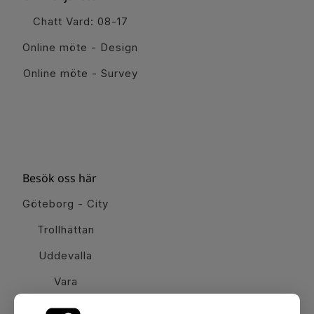
Chatt Vard: 08-17
Online möte - Design
Online möte - Survey
Besök oss här
Göteborg - City
Trollhättan
Uddevalla
Vara