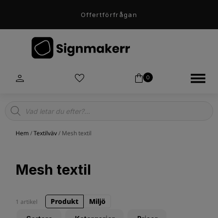
Offertförfrågan
0
Products
search
Hem
/
Textilväv
/ Mesh textil
Mesh textil
Produkt
Miljö
1 artikel