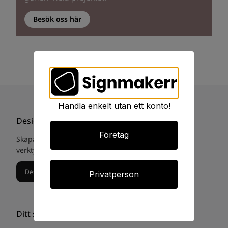
Besök oss här
Handla enkelt utan ett konto!
Designa din egna skylt
Företag
Skapa och designa din egna skylt med vårat digital
verktyg. Eller gå till
skyltstudio guiden.
Designa din egna skylt
Privatperson
Ditt signmakerr