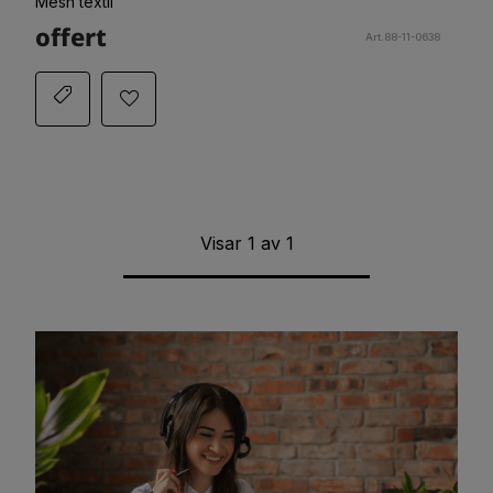
Mesh textil
offert
Art.88-11-0638
Visar
1
av
1