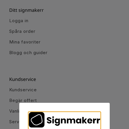
Ditt signmakerr
Logga in
Spåra order
Mina favoriter
Blogg och guider
Kundservice
Kundservice
Begär offert
Vanliga frågor
Servicetjänster