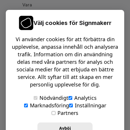
Vara
Välj cookies för Signmakerr
Växel telefon:
0512-15900
Vi använder cookies för att förbättra din
Email:
info@signmakerr.se
upplevelse, anpassa innehåll och analysera
trafik. Information om din användning
delas med våra partners för analys och
PSST, HÄNG MED PÅ VÅR RESA!
sociala medier för att erbjuda en bättre
service. Allt syftar till att skapa en mer
personlig upplevelse för dig.
Nödvändigt
Analytics
Marknadsföring
Inställningar
© Signmakerr 2022 - 2026
Partners
Integritetspolicy
Cookiepolicy
Avböj