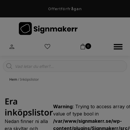
Offertförfrågan
0
Products
search
Hem
/ Inköpslistor
Era
Warning
: Trying to access array o
inköpslistor
value of type bool in
/var/www/signmakerr.se/wp-
Nedan finner ni alla
content/plugins/Signmakerr/src/
era skyltar och