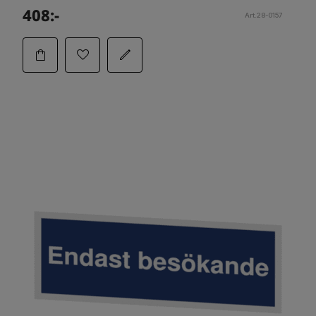
408:-
Art.28-0157