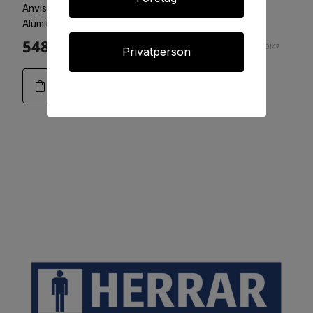
Anvisningsskyltar, 420x594
Aluminium 2mm Plan
548:-
Art.20-0147
Privatperson