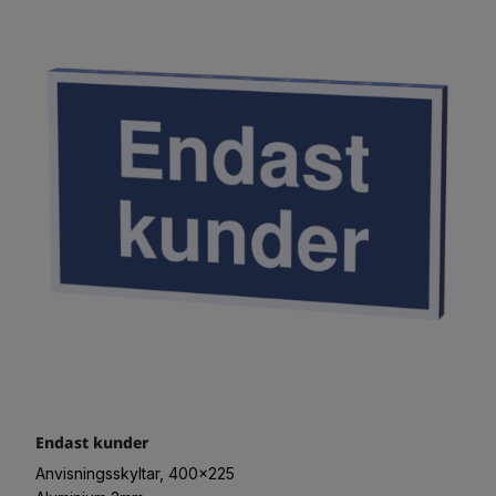
Endast kunder
Anvisningsskyltar, 400x225